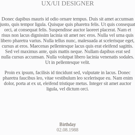
UX/UI DESIGNER
Donec dapibus mauris id odio ornare tempus. Duis sit amet accumsan
justo, quis tempor ligula. Quisque quis pharetra felis. Ut quis consequat
orci, at consequat felis. Suspendisse auctor laoreet placerat. Nam et
risus non lacus dignissim lacinia sit amet nec eros. Nulla vel urna quis
libero pharetra varius. Nulla tellus nunc, malesuada at scelerisque eget,
cursus at eros. Maecenas pellentesque lacus quis erat eleifend sagittis.
Sed vel maximus ante, quis mattis neque. Nullam dapibus erat sed
nulla cursus accumsan. Nulla volutpat libero lacinia venenatis sodales.
Ut in pellentesque velit.
Proin ex ipsum, facilisis id tincidunt sed, vulputate in lacus. Donec
pharetra faucibus leo, vitae vestibulum leo scelerisque eu. Nam enim
dolor, porta at ex ut, eleifend tristique metus. Integer sit amet auctor
ligula, vel dictum orci.
Birthday
02.08.1988